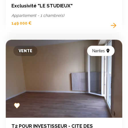
Exclusivité "LE STUDIEUX"
Appartement - 1 chambre(s)
149 000 €
VENTE
Nantes
Add
to
favorites
T2 POUR INVESTISSEUR - CITE DES