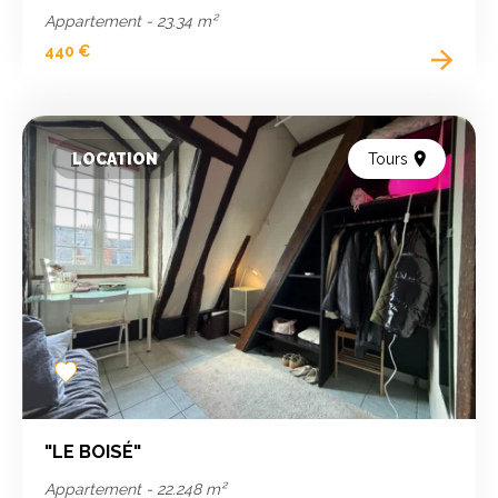
Appartement - 23.34 m²
440 €
LOCATION
Tours
Add
to
favorites
"LE BOISÉ"
Appartement - 22.248 m²