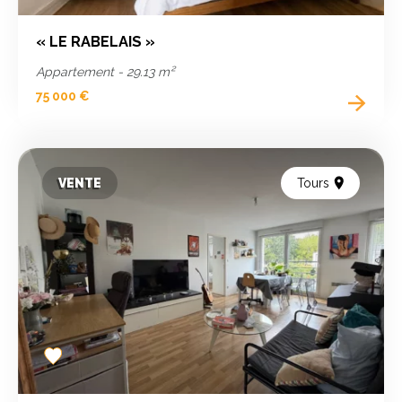
« LE RABELAIS »
Appartement - 29.13 m²
75 000 €
VENTE
Tours
Add
to
favorites