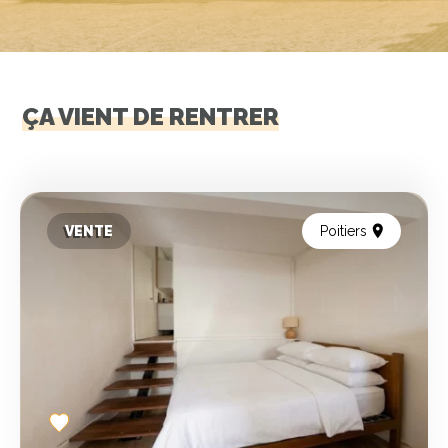
ÇA VIENT DE RENTRER
VENTE
Poitiers
Add
to
favorites