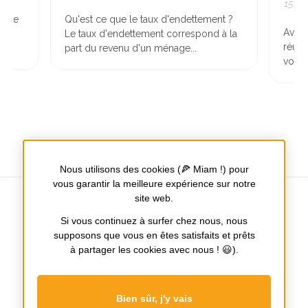
15/11/2022
Qu'est ce que le taux d'endettement ?
Avant la visite
Le taux d'endettement correspond à la
réussir la visi
part du revenu d'un ménage...
vous devez l'a
Nous utilisons des cookies (🍕 Miam !) pour
vous garantir la meilleure expérience sur notre
site web.
Si vous continuez à surfer chez nous, nous
supposons que vous en êtes satisfaits et prêts
Tours / Nantes / Poitiers
à partager les cookies avec nous ! 😃).
Notre
Notre
page
page
Facebook
Instagram
Bien sûr, j'y vais