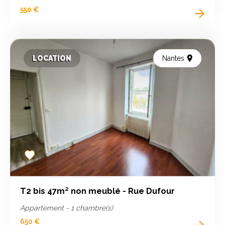
550 €
LOCATION
Nantes
Add
to
favorites
T2 bis 47m² non meublé - Rue Dufour
Appartement - 1 chambre(s)
650 €