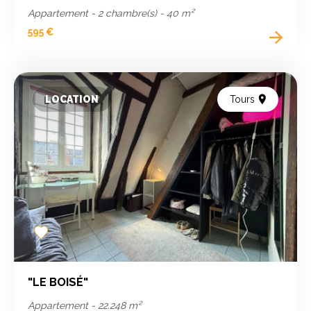
Appartement - 2 chambre(s) - 40 m²
595 €
LOCATION
Tours
Add
to
favorites
"LE BOISÉ"
Appartement - 22.248 m²