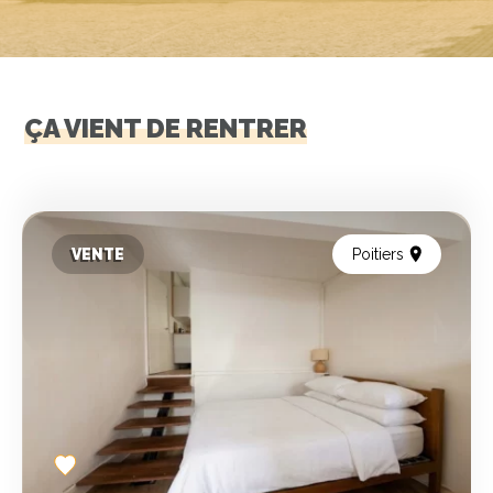
ÇA VIENT DE RENTRER
VENTE
Poitiers
Add
to
favorites