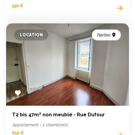
550 €
LOCATION
Nantes
Add
to
favorites
T2 bis 47m² non meublé - Rue Dufour
Appartement - 1 chambre(s)
650 €