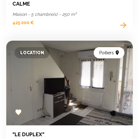
CALME
Maison - 5 chambre(s) - 250 m²
425 000 €
LOCATION
Poitiers
Add
to
favorites
"LE DUPLEX"