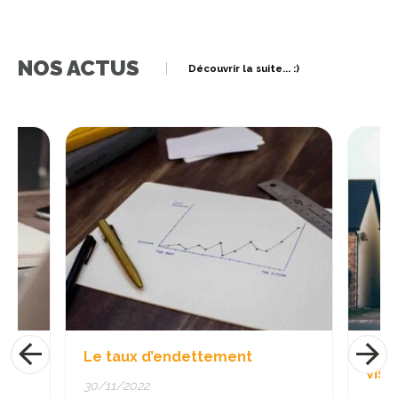
NOS ACTUS
Découvrir la suite... :)
Le taux d’endettement
6 conseil
visites 
30/11/2022