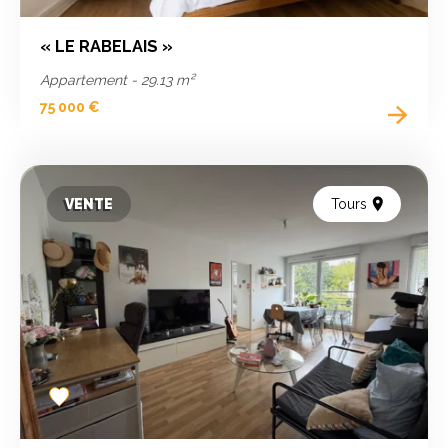
« LE RABELAIS »
Appartement - 29.13 m²
75 000 €
VENTE
Tours
Add
to
favorites