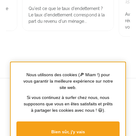
15/11/2022
Qu'est ce que le taux d'endettement ?
Avant la vis
Le taux d'endettement correspond à la
réussir la v
part du revenu d'un ménage...
vous devez 
Nous utilisons des cookies (🍕 Miam !) pour
vous garantir la meilleure expérience sur notre
site web.
Si vous continuez à surfer chez nous, nous
supposons que vous en êtes satisfaits et prêts
Tours / Nantes / Poitiers
à partager les cookies avec nous ! 😃).
Notre
Notre
page
page
Facebook
Instagram
Bien sûr, j'y vais