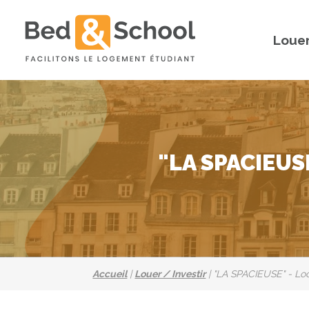
Louer
"LA SPACIEUSE
Accueil
|
Louer / Investir
|
"LA SPACIEUSE" - Loc