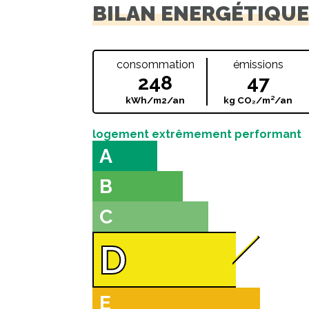
BILAN ENERGÉTIQU
consommation
émissions
248
47
kWh/m2/an
kg CO₂/m²/an
logement extrêmement performant
A
B
C
D
E