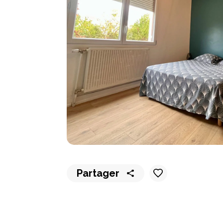
Partager
Partager
Partager
Partager
Partager
Partager
sur
sur
sur
sur
par
WhatsApp
Messenger
LinkedIn
Facebook
email