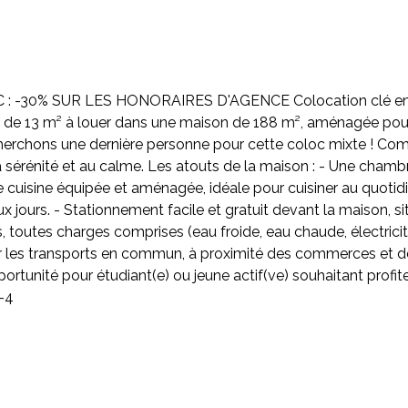
 -30% SUR LES HONORAIRES D'AGENCE Colocation clé en ma
re de 13 m² à louer dans une maison de 188 m², aménagée pour
herchons une dernière personne pour cette coloc mixte ! Co
a sérénité et au calme. Les atouts de la maison : - Une chamb
uisine équipée et aménagée, idéale pour cuisiner au quotidien
aux jours. - Stationnement facile et gratuit devant la maison,
toutes charges comprises (eau froide, eau chaude, électricité,
par les transports en commun, à proximité des commerces et des
ortunité pour étudiant(e) ou jeune actif(ve) souhaitant profi
-4