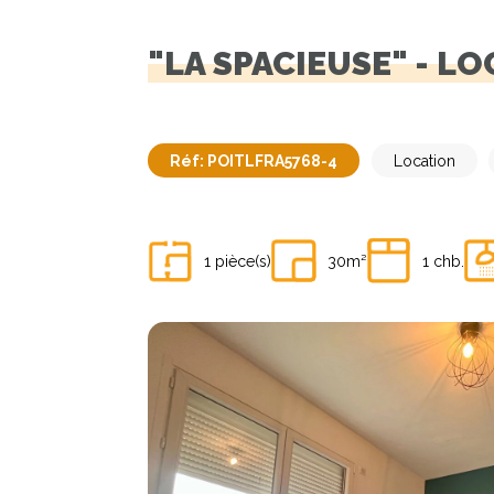
"LA SPACIEUSE" - L
Réf: POITLFRA5768-4
Location
1 pièce(s)
30m²
1 chb.