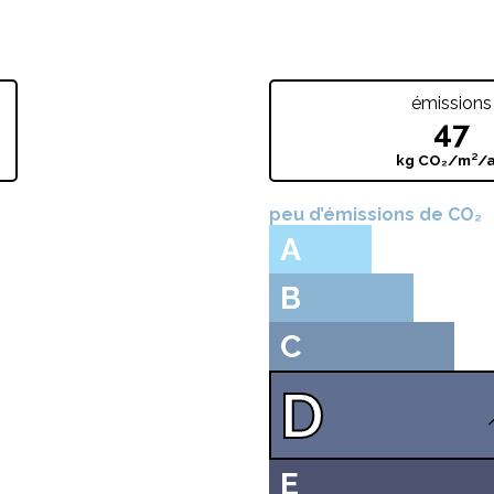
E
émissions
47
kg CO₂/m²/
peu d’émissions de CO₂
A
B
C
D
E