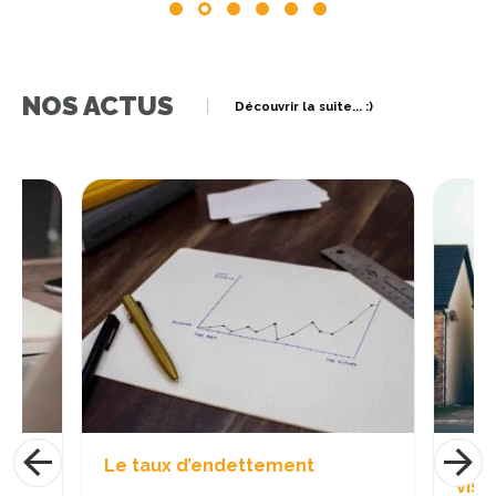
NOS ACTUS
Découvrir la suite... :)
aux d’endettement
6 conseils pour réuss
visites immobilières