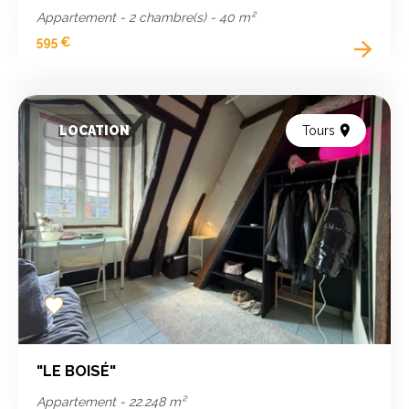
Appartement - 2 chambre(s) - 40 m²
595 €
LOCATION
Tours
Add
to
favorites
"LE BOISÉ"
Appartement - 22.248 m²