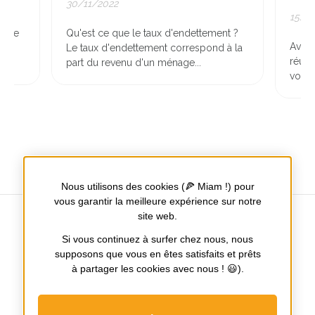
2022
15/11/2022
 ce que le taux d'endettement ?
Avant la visite : préparez-v
x d'endettement correspond à la
réussir la visite de votre b
u revenu d'un ménage...
vous devez l'avoir préparée
Nous utilisons des cookies (🍕 Miam !) pour
vous garantir la meilleure expérience sur notre
site web.
Si vous continuez à surfer chez nous, nous
supposons que vous en êtes satisfaits et prêts
Tours / Nantes / Poitiers
à partager les cookies avec nous ! 😃).
Notre
Notre
page
page
Facebook
Instagram