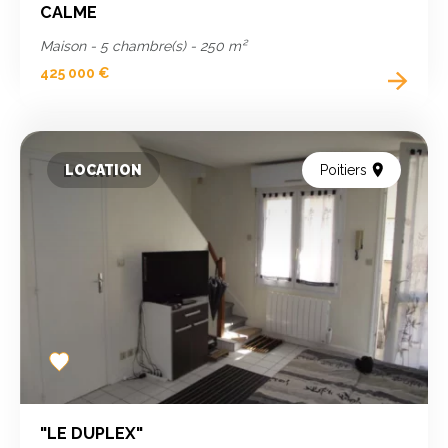
CALME
Maison - 5 chambre(s) - 250 m²
425 000 €
LOCATION
Poitiers
Add
to
favorites
"LE DUPLEX"