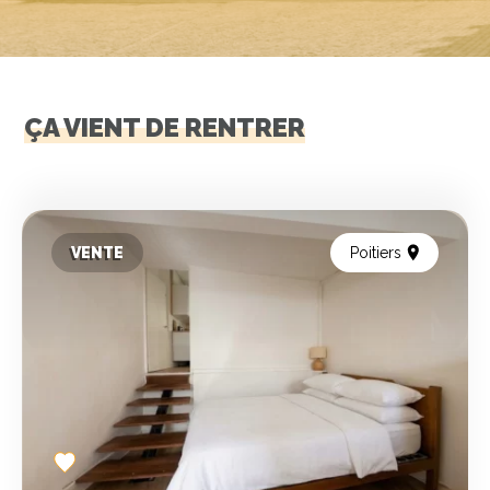
ÇA VIENT DE RENTRER
VENTE
Poitiers
Add
to
favorites