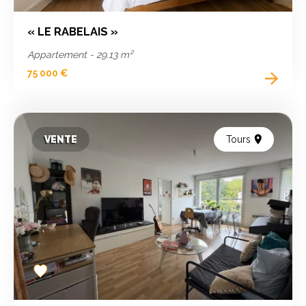
« LE RABELAIS »
Appartement - 29.13 m²
75 000 €
VENTE
Tours
Add
to
favorites