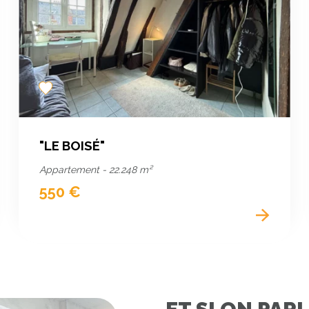
Add
to
favorites
"LE BOISÉ"
Appartement - 22.248 m²
550 €