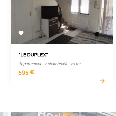
Add
to
favorites
"LE DUPLEX"
Appartement - 2 chambre(s) - 40 m²
595 €