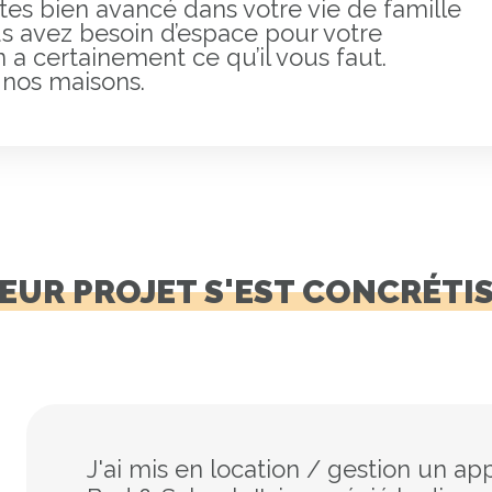
êtes bien avancé dans votre vie de famille
s avez besoin d’espace pour votre
n a certainement ce qu’il vous faut.
nos maisons.
EUR PROJET S'EST CONCRÉTI
Contact très professionnel et rigo
J'ai mis en location / gestion un a
Très belle agence avec des collabo
Cette agence est très compétente, 
Notre première expérience en coloca
Nous avons eu cinq années de bonn
Efficace et a l’écoute mais surtout tr