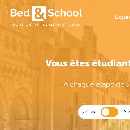
Louer
Bed
and
School
Vous êtes étudiant
A chaque étape de vo
Louer
Louer
Inv
/
Investir