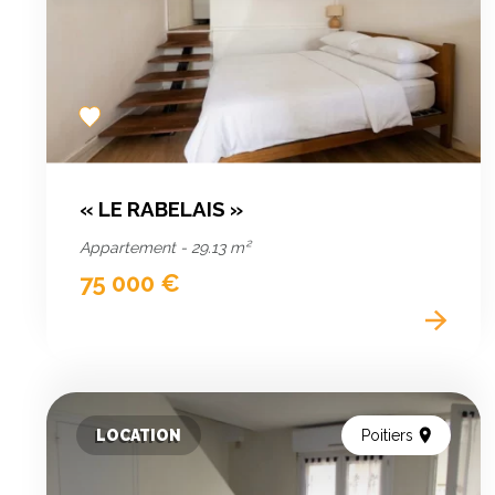
Add
to
favorites
« LE RABELAIS »
Appartement - 29.13 m²
75 000 €
LOCATION
Poitiers