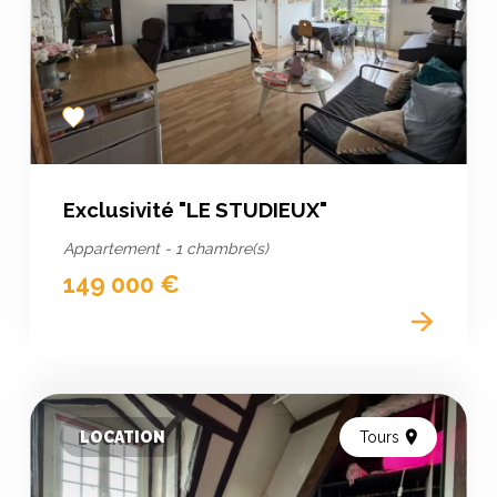
Add
to
favorites
Exclusivité "LE STUDIEUX"
Appartement - 1 chambre(s)
149 000 €
LOCATION
Tours