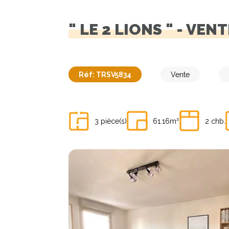
" LE 2 LIONS " - VE
Réf: TRSV5834
Vente
3 pièce(s)
61.16m²
2 chb.