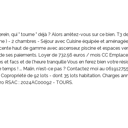
ein, qui " tourne " déjà ? Alors arrêtez-vous sur ce bien. T3
enne ) - 2 chambres - Séjour avec Cuisine équipée et aménagé
cente haut de gamme avec ascenseur, piscine et espaces vert
our de ses paiements. Loyer de 732.56 euros / mois CC Emplac
et facs et de l'heure tranquille Vous en ferez bien votre résiden
e temps ! ... Malin, n'est-ce pas ? Contactez moi au 0619127556
 Copropriété de 92 lots - dont 35 lots habitation. Charges an
éro RSAC : 2024AC00092 - TOURS.
E