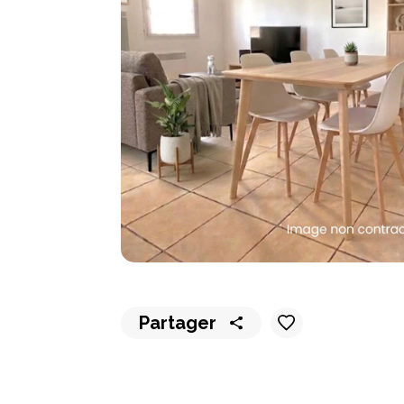
Partager
Partager
Partager
Partager
Partager
Partager
sur
sur
sur
sur
par
WhatsApp
Messenger
LinkedIn
Facebook
email