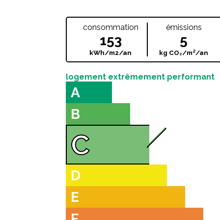
consommation
émissions
153
5
kWh/m2/an
kg CO₂/m²/an
logement extrêmement performant
A
B
C
D
E
F