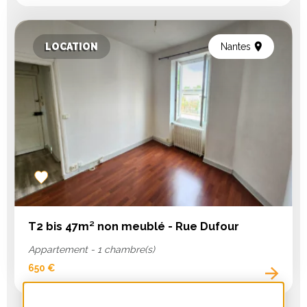
LOCATION
Nantes
Add
to
favorites
T2 bis 47m² non meublé - Rue Dufour
Appartement - 1 chambre(s)
650 €