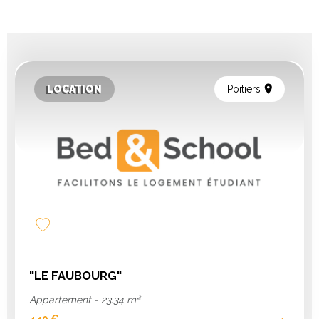
sur
sur
sur
sur
par
WhatsApp
Messenger
LinkedIn
Facebook
email
LOCATION
Poitiers
Add
to
favorites
"LE FAUBOURG"
Appartement - 23.34 m²
440 €