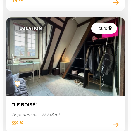
LOCATION
Tours
Add
to
favorites
"LE BOISÉ"
Appartement - 22.248 m²
550 €