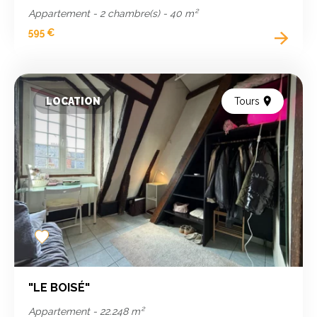
Appartement - 2 chambre(s) - 40 m²
595 €
LOCATION
Tours
Add
to
favorites
"LE BOISÉ"
Appartement - 22.248 m²