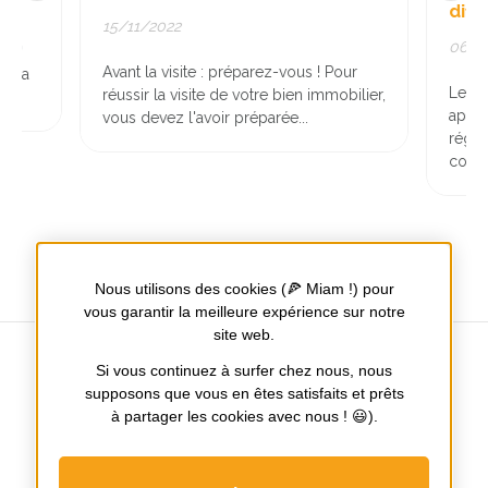
diff
15/11/2022
06/1
nt ?
Avant la visite : préparez-vous ! Pour
à la
Les i
réussir la visite de votre bien immobilier,
appar
vous devez l'avoir préparée...
régim
coprop
Nous utilisons des cookies (🍕 Miam !) pour
vous garantir la meilleure expérience sur notre
site web.
Si vous continuez à surfer chez nous, nous
supposons que vous en êtes satisfaits et prêts
à partager les cookies avec nous ! 😃).
Tours / Nantes / Poitiers
Notre
Notre