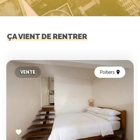
ÇA VIENT DE RENTRER
VENTE
Poitiers
Add
to
favorites