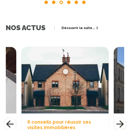
NOS ACTUS
Découvrir la suite... :)
6 conseils pour réussir ses
Copr
visites immobilières
hori