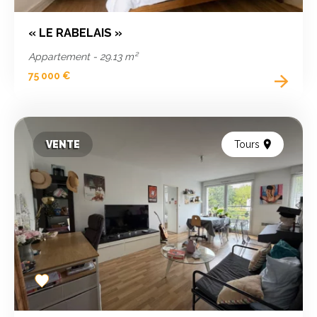
« LE RABELAIS »
Appartement - 29.13 m²
75 000 €
VENTE
Tours
Add
to
favorites