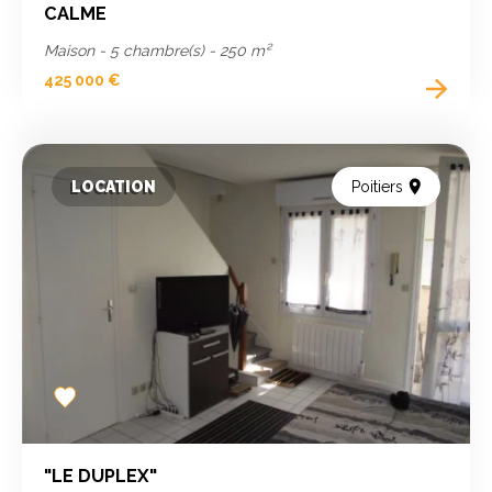
CALME
Maison - 5 chambre(s) - 250 m²
425 000 €
LOCATION
Poitiers
Add
to
favorites
"LE DUPLEX"