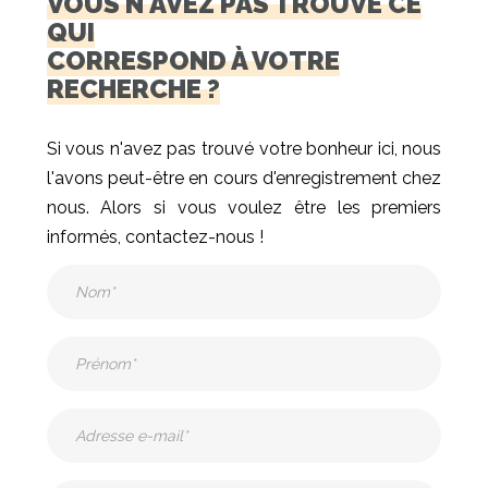
VOUS N'AVEZ PAS TROUVÉ CE
QUI
CORRESPOND À VOTRE
RECHERCHE ?
Si vous n'avez pas trouvé votre bonheur ici, nous
l'avons peut-être en cours d'enregistrement chez
nous. Alors si vous voulez être les premiers
informés, contactez-nous !
Nom
(Nécessaire)
Prénom
(Nécessaire)
Adresse
e-
mail
(Nécessaire)