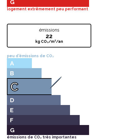
G
logement extrêmement peu performant
émissions
22
kg CO₂/m²/an
peu d’émissions de CO₂
A
B
C
D
E
F
G
émissions de CO₂ très importantes