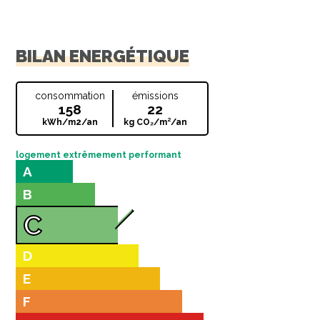
BILAN ENERGÉTIQUE
consommation
émissions
158
22
kWh/m2/an
kg CO₂/m²/an
logement extrêmement performant
A
B
C
D
E
F