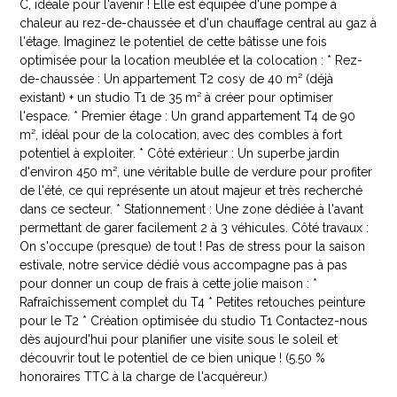
C, idéale pour l'avenir ! Elle est équipée d'une pompe à
chaleur au rez-de-chaussée et d'un chauffage central au gaz à
l'étage. Imaginez le potentiel de cette bâtisse une fois
optimisée pour la location meublée et la colocation : * Rez-
de-chaussée : Un appartement T2 cosy de 40 m² (déjà
existant) + un studio T1 de 35 m² à créer pour optimiser
l'espace. * Premier étage : Un grand appartement T4 de 90
m², idéal pour de la colocation, avec des combles à fort
potentiel à exploiter. * Côté extérieur : Un superbe jardin
d'environ 450 m², une véritable bulle de verdure pour profiter
de l'été, ce qui représente un atout majeur et très recherché
dans ce secteur. * Stationnement : Une zone dédiée à l'avant
permettant de garer facilement 2 à 3 véhicules. Côté travaux :
On s'occupe (presque) de tout ! Pas de stress pour la saison
estivale, notre service dédié vous accompagne pas à pas
pour donner un coup de frais à cette jolie maison : *
Rafraîchissement complet du T4 * Petites retouches peinture
pour le T2 * Création optimisée du studio T1 Contactez-nous
dès aujourd'hui pour planifier une visite sous le soleil et
découvrir tout le potentiel de ce bien unique ! (5.50 %
honoraires TTC à la charge de l'acquéreur.)