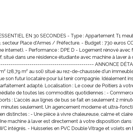
SENTIEL EN 30 SECONDES - Type : Appartement T1 meublé d
lle, secteur Place d'Armes / Préfecture. - Budget : 730 euros CC
ême internet). - Performance : DPE D - Logement rénové avec f
, situé dans une résidence étudiante avec machine à laver à di
------------------------------------------------ ANNONCE DÉT
 m² (28,79 m² au sol) situé au rez-de-chaussée d'un immeubl
e son futur locataire pour lui tenir compagnie. Idéalement inst
arfaitement adapté. Localisation : Le coeur de Poitiers à votre 
édiate de toutes les commodités quotidiennes : - Commerces
orts : L'accès aux lignes de bus se fait en seulement 2 minut
 5 minutes seulement. Un agencement moderne et ultra-fonction
n distinctes : - Une pièce à vivre chaleureuse, calme et clai
 Une machine à laver est directement à votre disposition dans
 intégrés. - Huisseries en PVC Double Vitrage et volets en b