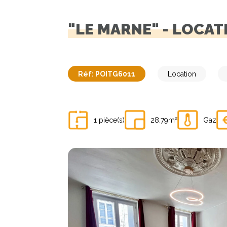
"LE MARNE" - LOCAT
Réf: POITG6011
Location
1 pièce(s)
28.79m²
Gaz