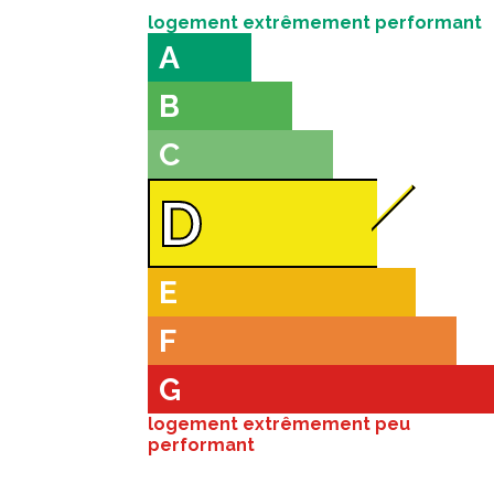
logement extrêmement performant
A
B
C
D
E
F
G
logement extrêmement peu
performant