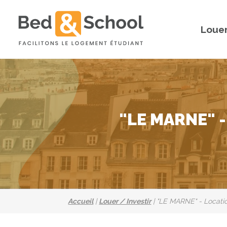
Louer
"LE MARNE" -
Accueil
|
Louer / Investir
|
"LE MARNE" - Locatio