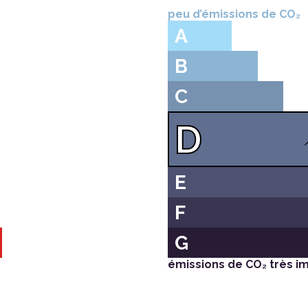
peu d’émissions de CO₂
A
B
C
D
E
F
G
émissions de CO₂ très i