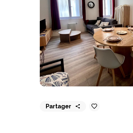
Partager
Partager
Partager
Partager
Partager
Partager
sur
sur
sur
sur
par
WhatsApp
Messenger
LinkedIn
Facebook
email