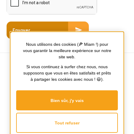
Nous utilisons des cookies (🍕 Miam !) pour
vous garantir la meilleure expérience sur notre
site web.
Si vous continuez à surfer chez nous, nous
supposons que vous en êtes satisfaits et prêts
Tours / Nantes / Poitiers
à partager les cookies avec nous ! 😃).
Notre
Notre
page
page
Bien sûr, j'y vais
Facebook
Instagram
Mentions Légales
Plan du site
Nos honoraires
Tout refuser
Recrutement
L’agence qui évolue avec vous !